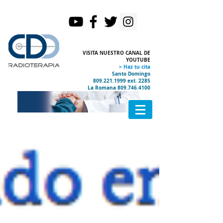
VISITA NUESTRO CANAL DE
YOUTUBE
> Haz tu cita
Santo Domingo
809.221.1999
ext. 2285
La Romana
809.746.4100
Certificados Internacionales
Acelerador HALCYON
PET CT
Ubicación y Contacto